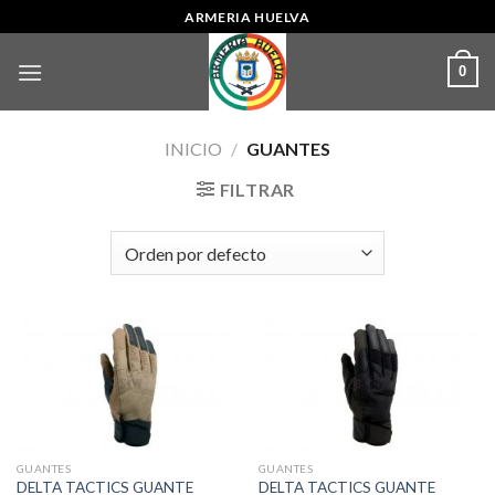
Skip
ARMERIA HUELVA
to
content
0
INICIO
/
GUANTES
FILTRAR
GUANTES
GUANTES
DELTA TACTICS GUANTE
DELTA TACTICS GUANTE