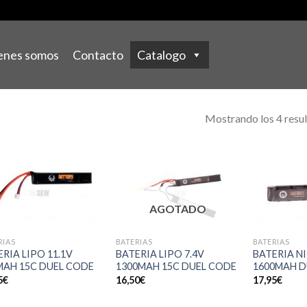
enes somos
Contacto
Catalogo
Mostrando los 4 resu
AGOTADO
RIAS
BATERIAS
BATERIAS
RIA LIPO 11.1V
BATERIA LIPO 7.4V
BATERIA NI
MAH 15C DUEL CODE
1300MAH 15C DUEL CODE
1600MAH D
5
€
16,50
€
17,95
€