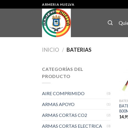
Skip
ARMERIA HUELVA
to
content
Qui
INICIO
/
BATERIAS
CATEGORÍAS DEL
PRODUCTO
AIRE COMPRIMIDO
(0)
BATE
ARMAS APOYO
(1)
BATE
800
ARMAS CORTAS CO2
(2)
14,9
ARMAS CORTAS ELECTRICA
(0)