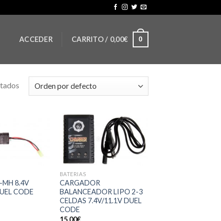
ACCEDER
CARRITO /
0,00
€
0
ltados
BATERIAS
-MH 8.4V
CARGADOR
UEL CODE
BALANCEADOR LIPO 2-3
CELDAS 7.4V/11.1V DUEL
CODE
15,00
€